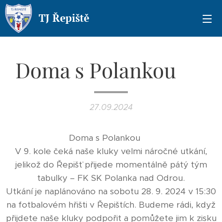
TJ Řepiště
Doma s Polankou ⚽️
27.09.2024
Doma s Polankou ⚔️
V 9. kole čeká naše kluky velmi náročné utkání,
jelikož do Řepišť přijede momentálně pátý tým
tabulky – FK SK Polanka nad Odrou.
Utkání je naplánováno na sobotu 28. 9. 2024 v 15:30
na fotbalovém hřišti v Řepištích. Budeme rádi, když
přijdete naše kluky podpořit a pomůžete jim k zisku