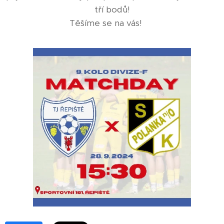
tří bodů!
Těšíme se na vás! ⚽️