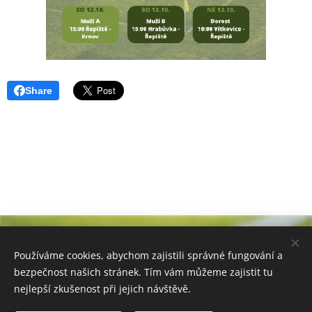
Share
Používáme cookies, abychom zajistili správné fungování a
bezpečnost našich stránek. Tím vám můžeme zajistit tu
nejlepší zkušenost při jejich návštěvě.