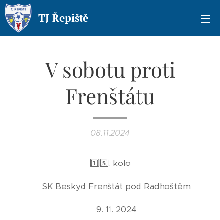
TJ Řepiště
V sobotu proti
Frenštátu
08.11.2024
1️⃣5️⃣. kolo
⚔️ SK Beskyd Frenštát pod Radhoštěm
📅 9. 11. 2024