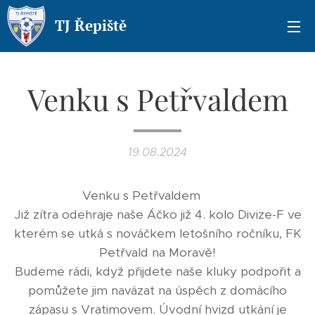
TJ Řepiště
Venku s Petřvaldem
19.08.2024
Venku s Petřvaldem ⚔️🍇
Již zítra odehraje naše Áčko již 4. kolo Divize-F ve
kterém se utká s nováčkem letošního ročníku, FK
Petřvald na Moravě!
Budeme rádi, když přijdete naše kluky podpořit a
pomůžete jim navázat na úspěch z domácího
zápasu s Vratimovem. Úvodní hvizd utkání je